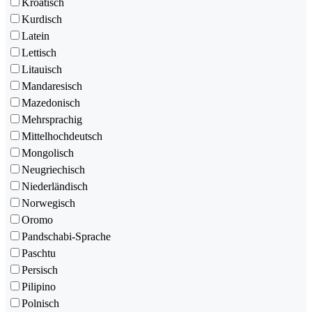
Kroatisch
Kurdisch
Latein
Lettisch
Litauisch
Mandaresisch
Mazedonisch
Mehrsprachig
Mittelhochdeutsch
Mongolisch
Neugriechisch
Niederländisch
Norwegisch
Oromo
Pandschabi-Sprache
Paschtu
Persisch
Pilipino
Polnisch