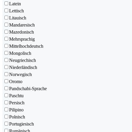
Latein
Lettisch
Litauisch
Mandaresisch
Mazedonisch
Mehrsprachig
Mittelhochdeutsch
Mongolisch
Neugriechisch
Niederländisch
Norwegisch
Oromo
Pandschabi-Sprache
Paschtu
Persisch
Pilipino
Polnisch
Portugiesisch
Rumänisch