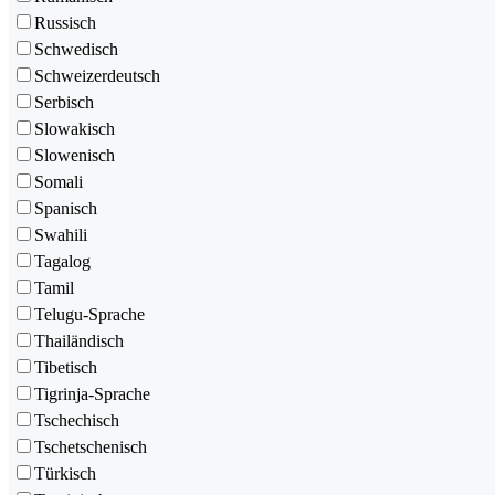
Russisch
Schwedisch
Schweizerdeutsch
Serbisch
Slowakisch
Slowenisch
Somali
Spanisch
Swahili
Tagalog
Tamil
Telugu-Sprache
Thailändisch
Tibetisch
Tigrinja-Sprache
Tschechisch
Tschetschenisch
Türkisch