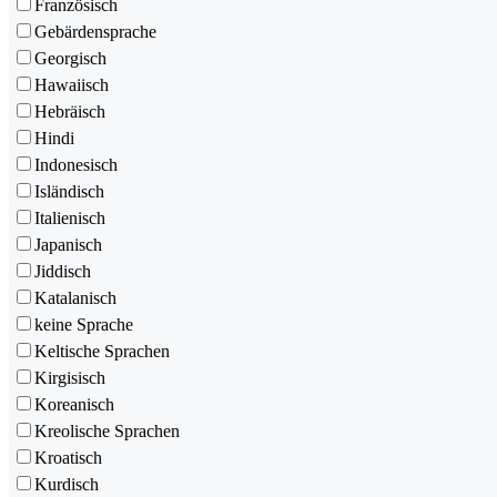
Französisch
Gebärdensprache
Georgisch
Hawaiisch
Hebräisch
Hindi
Indonesisch
Isländisch
Italienisch
Japanisch
Jiddisch
Katalanisch
keine Sprache
Keltische Sprachen
Kirgisisch
Koreanisch
Kreolische Sprachen
Kroatisch
Kurdisch