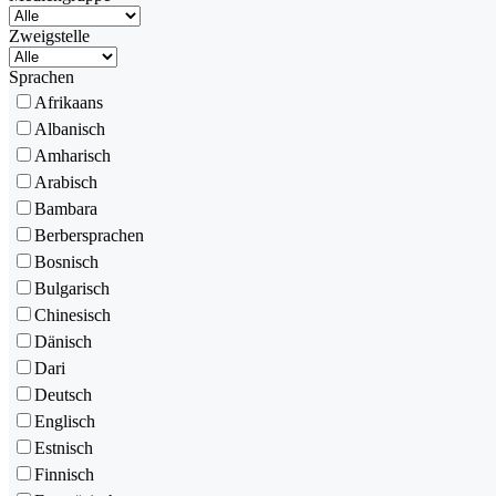
Zweigstelle
Sprachen
Afrikaans
Albanisch
Amharisch
Arabisch
Bambara
Berbersprachen
Bosnisch
Bulgarisch
Chinesisch
Dänisch
Dari
Deutsch
Englisch
Estnisch
Finnisch