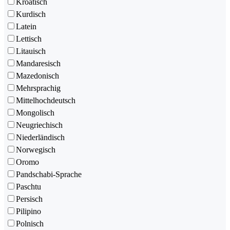
Kroatisch
Kurdisch
Latein
Lettisch
Litauisch
Mandaresisch
Mazedonisch
Mehrsprachig
Mittelhochdeutsch
Mongolisch
Neugriechisch
Niederländisch
Norwegisch
Oromo
Pandschabi-Sprache
Paschtu
Persisch
Pilipino
Polnisch