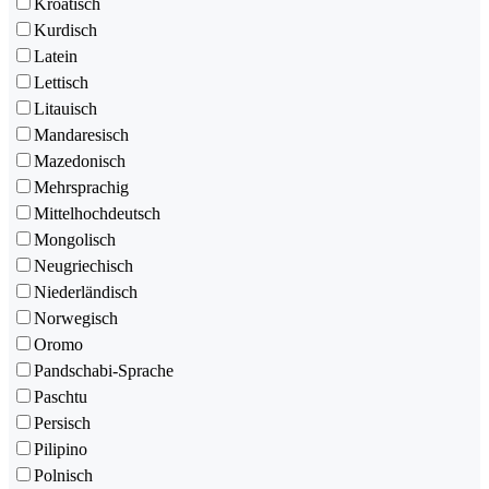
Kroatisch
Kurdisch
Latein
Lettisch
Litauisch
Mandaresisch
Mazedonisch
Mehrsprachig
Mittelhochdeutsch
Mongolisch
Neugriechisch
Niederländisch
Norwegisch
Oromo
Pandschabi-Sprache
Paschtu
Persisch
Pilipino
Polnisch