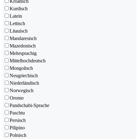
Kroatisch
Kurdisch
Latein
Lettisch
Litauisch
Mandaresisch
Mazedonisch
Mehrsprachig
Mittelhochdeutsch
Mongolisch
Neugriechisch
Niederländisch
Norwegisch
Oromo
Pandschabi-Sprache
Paschtu
Persisch
Pilipino
Polnisch