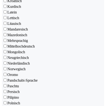
Kroatisch
Kurdisch
Latein
Lettisch
Litauisch
Mandaresisch
Mazedonisch
Mehrsprachig
Mittelhochdeutsch
Mongolisch
Neugriechisch
Niederländisch
Norwegisch
Oromo
Pandschabi-Sprache
Paschtu
Persisch
Pilipino
Polnisch