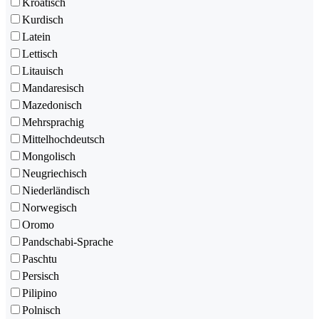
Kroatisch
Kurdisch
Latein
Lettisch
Litauisch
Mandaresisch
Mazedonisch
Mehrsprachig
Mittelhochdeutsch
Mongolisch
Neugriechisch
Niederländisch
Norwegisch
Oromo
Pandschabi-Sprache
Paschtu
Persisch
Pilipino
Polnisch