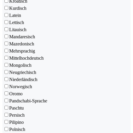
Kroatisch
Kurdisch
Latein
Lettisch
Litauisch
Mandaresisch
Mazedonisch
Mehrsprachig
Mittelhochdeutsch
Mongolisch
Neugriechisch
Niederländisch
Norwegisch
Oromo
Pandschabi-Sprache
Paschtu
Persisch
Pilipino
Polnisch