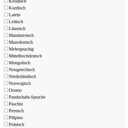
Kroatisch
Kurdisch
Latein
Lettisch
Litauisch
Mandaresisch
Mazedonisch
Mehrsprachig
Mittelhochdeutsch
Mongolisch
Neugriechisch
Niederländisch
Norwegisch
Oromo
Pandschabi-Sprache
Paschtu
Persisch
Pilipino
Polnisch