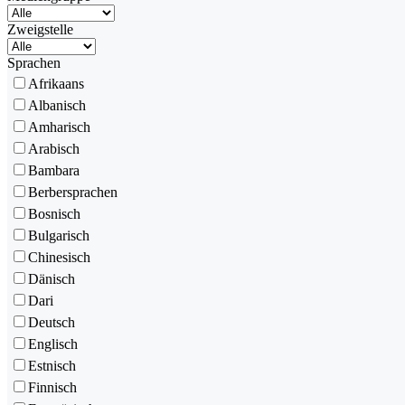
Zweigstelle
Sprachen
Afrikaans
Albanisch
Amharisch
Arabisch
Bambara
Berbersprachen
Bosnisch
Bulgarisch
Chinesisch
Dänisch
Dari
Deutsch
Englisch
Estnisch
Finnisch