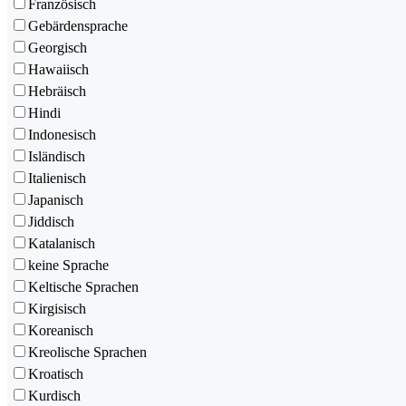
Französisch
Gebärdensprache
Georgisch
Hawaiisch
Hebräisch
Hindi
Indonesisch
Isländisch
Italienisch
Japanisch
Jiddisch
Katalanisch
keine Sprache
Keltische Sprachen
Kirgisisch
Koreanisch
Kreolische Sprachen
Kroatisch
Kurdisch