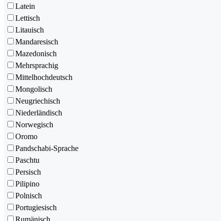
Latein
Lettisch
Litauisch
Mandaresisch
Mazedonisch
Mehrsprachig
Mittelhochdeutsch
Mongolisch
Neugriechisch
Niederländisch
Norwegisch
Oromo
Pandschabi-Sprache
Paschtu
Persisch
Pilipino
Polnisch
Portugiesisch
Rumänisch