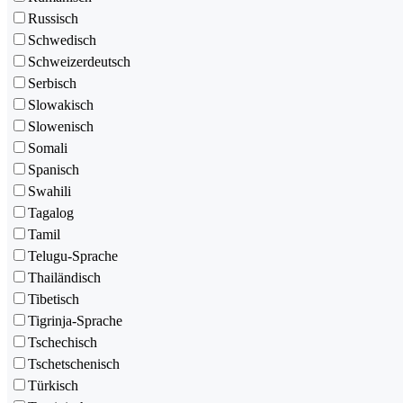
Russisch
Schwedisch
Schweizerdeutsch
Serbisch
Slowakisch
Slowenisch
Somali
Spanisch
Swahili
Tagalog
Tamil
Telugu-Sprache
Thailändisch
Tibetisch
Tigrinja-Sprache
Tschechisch
Tschetschenisch
Türkisch