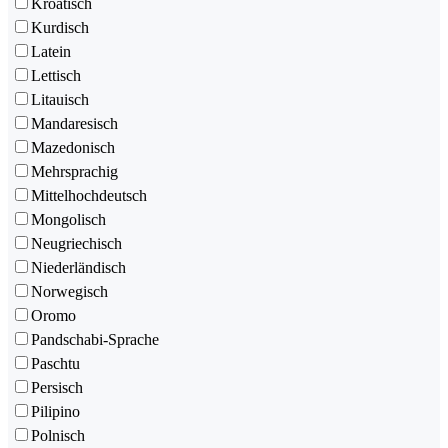
Kroatisch
Kurdisch
Latein
Lettisch
Litauisch
Mandaresisch
Mazedonisch
Mehrsprachig
Mittelhochdeutsch
Mongolisch
Neugriechisch
Niederländisch
Norwegisch
Oromo
Pandschabi-Sprache
Paschtu
Persisch
Pilipino
Polnisch