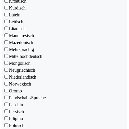
Kroatisch
Kurdisch
Latein
Lettisch
Litauisch
Mandaresisch
Mazedonisch
Mehrsprachig
Mittelhochdeutsch
Mongolisch
Neugriechisch
Niederländisch
Norwegisch
Oromo
Pandschabi-Sprache
Paschtu
Persisch
Pilipino
Polnisch