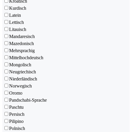
Kroatisch
Kurdisch
Latein
Lettisch
Litauisch
Mandaresisch
Mazedonisch
Mehrsprachig
Mittelhochdeutsch
Mongolisch
Neugriechisch
Niederländisch
Norwegisch
Oromo
Pandschabi-Sprache
Paschtu
Persisch
Pilipino
Polnisch