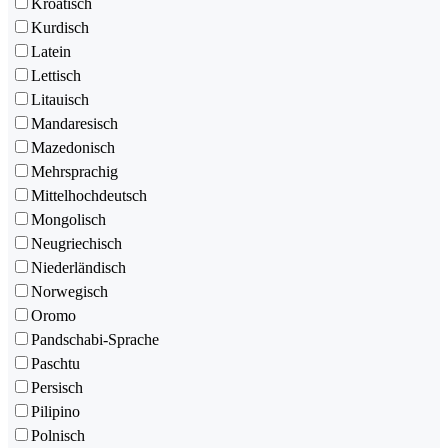
Kroatisch
Kurdisch
Latein
Lettisch
Litauisch
Mandaresisch
Mazedonisch
Mehrsprachig
Mittelhochdeutsch
Mongolisch
Neugriechisch
Niederländisch
Norwegisch
Oromo
Pandschabi-Sprache
Paschtu
Persisch
Pilipino
Polnisch