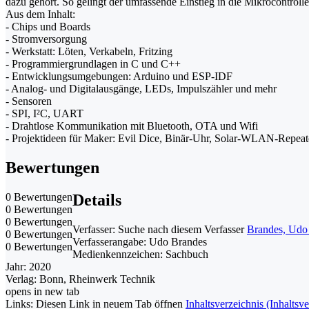
dazu gehört. So gelingt der umfassende Einstieg in die Mikrocontrol
Aus dem Inhalt:
- Chips und Boards
- Stromversorgung
- Werkstatt: Löten, Verkabeln, Fritzing
- Programmiergrundlagen in C und C++
- Entwicklungsumgebungen: Arduino und ESP-IDF
- Analog- und Digitalausgänge, LEDs, Impulszähler und mehr
- Sensoren
- SPI, I²C, UART
- Drahtlose Kommunikation mit Bluetooth, OTA und Wifi
- Projektideen für Maker: Evil Dice, Binär-Uhr, Solar-WLAN-Repeat
Bewertungen
0 Bewertungen
Details
0 Bewertungen
0 Bewertungen
Verfasser:
Suche nach diesem Verfasser
Brandes, Udo 
0 Bewertungen
Verfasserangabe:
Udo Brandes
0 Bewertungen
Medienkennzeichen:
Sachbuch
Jahr:
2020
Verlag:
Bonn, Rheinwerk Technik
opens in new tab
Links:
Diesen Link in neuem Tab öffnen
Inhaltsverzeichnis (Inhaltsve