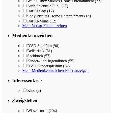
Walt Disney Studios Home Entertainment
(23)
Arab Scientific Publ.
(17)
Dar Al Saqi
(17)
Sony Pictures Home Entertainment
(14)
Dar Al-Muna
(12)
Mehr Verlag-Filter anzeigen
Medienkennzeichen
DVD Spielfilm
(90)
Belletristik
(81)
Sachbuch
(57)
Kinder- und Jugendbuch
(55)
DVD Kinderspielfilm
(34)
Mehr Medienkennzeichen-Filter anzeigen
Interessenkreis
Kind
(2)
Zweigstellen
Wissensturm
(204)