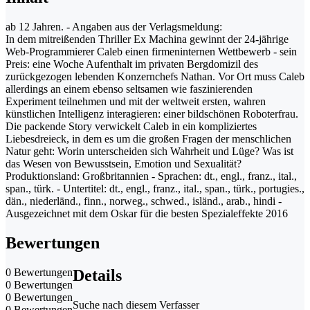
ab 12 Jahren. - Angaben aus der Verlagsmeldung:
In dem mitreißenden Thriller Ex Machina gewinnt der 24-jährige
Web-Programmierer Caleb einen firmeninternen Wettbewerb - sein
Preis: eine Woche Aufenthalt im privaten Bergdomizil des
zurückgezogen lebenden Konzernchefs Nathan. Vor Ort muss Caleb
allerdings an einem ebenso seltsamen wie faszinierenden
Experiment teilnehmen und mit der weltweit ersten, wahren
künstlichen Intelligenz interagieren: einer bildschönen Roboterfrau.
Die packende Story verwickelt Caleb in ein kompliziertes
Liebesdreieck, in dem es um die großen Fragen der menschlichen
Natur geht: Worin unterscheiden sich Wahrheit und Lüge? Was ist
das Wesen von Bewusstsein, Emotion und Sexualität?
Produktionsland: Großbritannien - Sprachen: dt., engl., franz., ital.,
span., türk. - Untertitel: dt., engl., franz., ital., span., türk., portugies.,
dän., niederländ., finn., norweg., schwed., isländ., arab., hindi -
Ausgezeichnet mit dem Oskar für die besten Spezialeffekte 2016
Bewertungen
0 Bewertungen
Details
0 Bewertungen
0 Bewertungen
Suche nach diesem Verfasser
0 Bewertungen