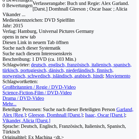
Verfasserangabe:
Buch und Regie: Alex Garland.
0 Bewertungen
[Darst.] Domhnall Gleeson ; Oscar Isaac ; Alicia
Vikander ...
Medienkennzeichen:
DVD Spielfilm
Jahr:
2015
Verlag:
Hamburg, Universal Pictures Germany
opens in new tab
Diesen Link in neuem Tab öffnen
Suche nach dieser Systematik
Suche nach diesem Interessenskreis
Beschreibung:
1 DVD (ca. 103 Min.)
Schlagwörter:
deutsch, englisch, französisch, italienisch, spanisch,
türkisch, portugiesisch, dänisch, niederländisch, finnisch,
norwegisch, schwedisch, isländisch, arabisch, hindi
;
Moviemento
Schlagwortketten:
Großbritannien / Regie / DVD-Video
Science-Fiction-Film / DVD-Video
Drama / DVD-Video
Mehr...
Beteiligte Personen:
Suche nach dieser Beteiligten Person
Garland,
Alex [Reg.]
;
Gleeson, Domhnall [Darst.]
;
Isaac, Oscar [Darst.]
;
Vikander, Alicia [Darst.]
Sprache:
Deutsch, Englisch, Französisch, Italienisch, Spanisch,
Türkisch
Originaltitel:
Ex Machina <dt.>