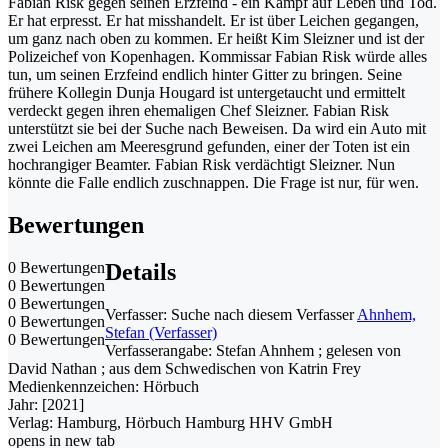
Fabian Risk gegen seinen Erzfeind - ein Kampf auf Leben und Tod.
Er hat erpresst. Er hat misshandelt. Er ist über Leichen gegangen,
um ganz nach oben zu kommen. Er heißt Kim Sleizner und ist der
Polizeichef von Kopenhagen. Kommissar Fabian Risk würde alles
tun, um seinen Erzfeind endlich hinter Gitter zu bringen. Seine
frühere Kollegin Dunja Hougard ist untergetaucht und ermittelt
verdeckt gegen ihren ehemaligen Chef Sleizner. Fabian Risk
unterstützt sie bei der Suche nach Beweisen. Da wird ein Auto mit
zwei Leichen am Meeresgrund gefunden, einer der Toten ist ein
hochrangiger Beamter. Fabian Risk verdächtigt Sleizner. Nun
könnte die Falle endlich zuschnappen. Die Frage ist nur, für wen.
Bewertungen
0 Bewertungen
Details
0 Bewertungen
0 Bewertungen
Verfasser:
Suche nach diesem Verfasser
Ahnhem,
0 Bewertungen
Stefan (Verfasser)
0 Bewertungen
Verfasserangabe:
Stefan Ahnhem ; gelesen von
David Nathan ; aus dem Schwedischen von Katrin Frey
Medienkennzeichen:
Hörbuch
Jahr:
[2021]
Verlag:
Hamburg, Hörbuch Hamburg HHV GmbH
opens in new tab